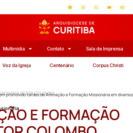
Multimídia
Contato
Sala de Imprensa
Voz da Igreja
Centenário
Corpus Christi
SSIONÁRIA SETOR COLOMBO
tem promovido tardes de Animação e Formação Missionária em diverso
AÇÃO E FORMAÇÃO
sionária
ETOR COLOMBO