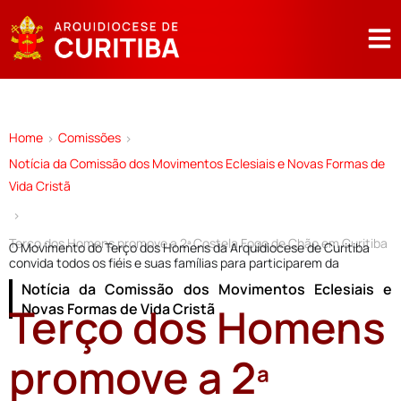
Home
Comissões
>
>
Notícia da Comissão dos Movimentos Eclesiais e Novas Formas de
Vida Cristã
>
Terço dos Homens promove a 2ª Costela Fogo de Chão em Curitiba
O Movimento do Terço dos Homens da Arquidiocese de Curitiba
convida todos os fiéis e suas famílias para participarem da
Notícia da Comissão dos Movimentos Eclesiais e
Terço dos Homens
Novas Formas de Vida Cristã
promove a 2ª