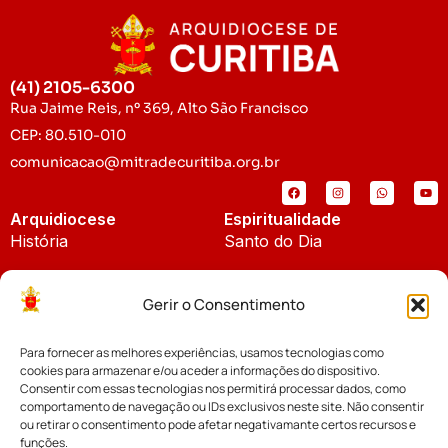
(41) 2105-6300
Rua Jaime Reis, nº 369, Alto São Francisco
CEP: 80.510-010
comunicacao@mitradecuritiba.org.br
Arquidiocese
Espiritualidade
História
Santo do Dia
Padroeira
Liturgia Diária
Gerir o Consentimento
Brasão
Bíblia Online
Para fornecer as melhores experiências, usamos tecnologias como
Notícias
Cúria Diocesana
cookies para armazenar e/ou aceder a informações do dispositivo.
Notícias da Arquidiocese
Consentir com essas tecnologias nos permitirá processar dados, como
Fundo Diocesano
comportamento de navegação ou IDs exclusivos neste site. Não consentir
Notícias Cáritas
ou retirar o consentimento pode afetar negativamante certos recursos e
funções.
Tribunal Eclesiástico