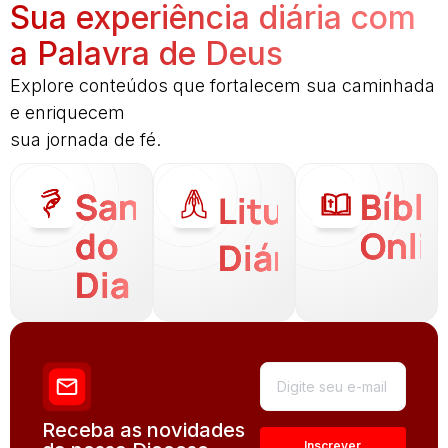
Sua experiência diária com
a Palavra de Deus
Explore conteúdos que fortalecem sua caminhada
e enriquecem
sua jornada de fé.
Santo
Bíbli
Liturgia
do
Onli
Diária
Dia
Receba as novidades