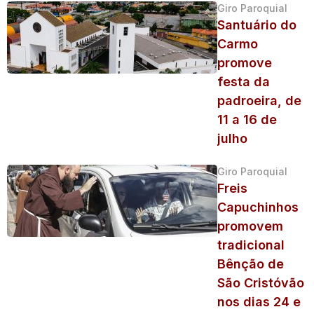
Giro Paroquial
Santuário do
Carmo
promove
festa da
padroeira, de
11 a 16 de
julho
Giro Paroquial
Freis
Capuchinhos
promovem
tradicional
Bênção de
São Cristóvão
nos dias 24 e