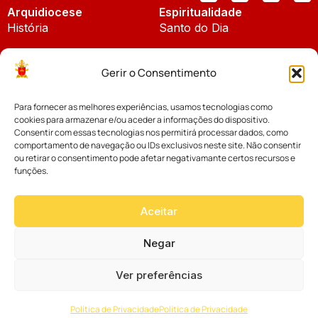
Arquidiocese
Espiritualidade
História
Santo do Dia
Padroeira
Liturgia Diária
Gerir o Consentimento
Brasão
Bíblia Online
Para fornecer as melhores experiências, usamos tecnologias como
Notícias
Cúria Diocesana
cookies para armazenar e/ou aceder a informações do dispositivo.
Notícias da Arquidiocese
Consentir com essas tecnologias nos permitirá processar dados, como
Fundo Diocesano
comportamento de navegação ou IDs exclusivos neste site. Não consentir
Notícias Cáritas
ou retirar o consentimento pode afetar negativamante certos recursos e
funções.
Tribunal Eclesiástico
Notícias da Comissão
Vicariatos da Educação
Aceitar
Palavra dos Bispos
Eventos
Negar
Ver preferências
Website desenvolvido com muito
Política de Privacidade
Política de Privacidade
por