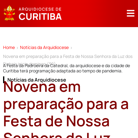
Home
Notícias da Arquidiocese
>
>
Novena em preparação para a Festa de Nossa Senhora da Luz dos
Pinhais inicia domingo (30)
A Festa da Padroeira da Catedral, da arquidiocese e da cidade de
Curitiba terá programação adaptada ao tempo de pandemia.
Novena em
Notícias da Arquidiocese
preparação para a
Festa de Nossa
Senhora da Luz