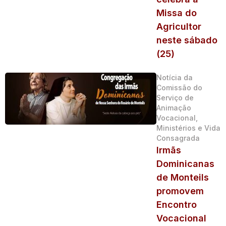
Missa do
Agricultor
neste sábado
(25)
Notícia da
Comissão do
Serviço de
Animação
Vocacional,
Ministérios e Vida
Consagrada
Irmãs
Dominicanas
de Monteils
promovem
Encontro
Vocacional