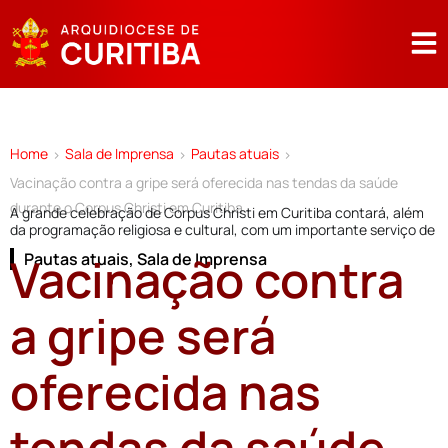
Home
Sala de Imprensa
Pautas atuais
>
>
>
Vacinação contra a gripe será oferecida nas tendas da saúde
durante o Corpus Christi em Curitiba
A grande celebração de Corpus Christi em Curitiba contará, além
da programação religiosa e cultural, com um importante serviço de
Vacinação contra
Pautas atuais
,
Sala de Imprensa
a gripe será
oferecida nas
tendas da saúde