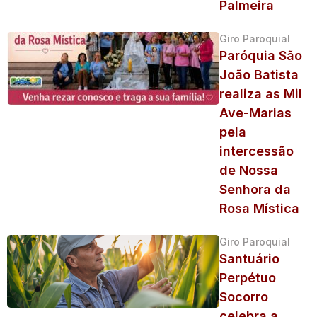
Palmeira
Giro Paroquial
Paróquia São
João Batista
realiza as Mil
Ave-Marias
pela
intercessão
de Nossa
Senhora da
Rosa Mística
Giro Paroquial
Santuário
Perpétuo
Socorro
celebra a