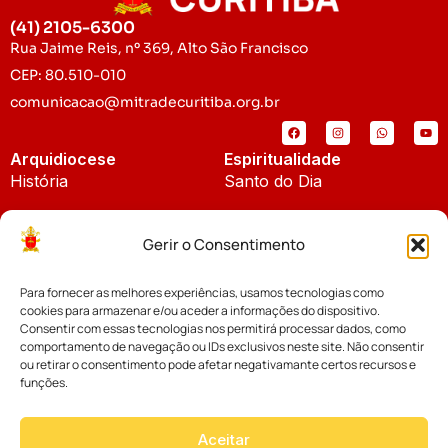
(41) 2105-6300
Rua Jaime Reis, nº 369, Alto São Francisco
CEP: 80.510-010
comunicacao@mitradecuritiba.org.br
Arquidiocese
Espiritualidade
História
Santo do Dia
Padroeira
Liturgia Diária
Gerir o Consentimento
Brasão
Bíblia Online
Para fornecer as melhores experiências, usamos tecnologias como
Notícias
Cúria Diocesana
cookies para armazenar e/ou aceder a informações do dispositivo.
Notícias da Arquidiocese
Consentir com essas tecnologias nos permitirá processar dados, como
Fundo Diocesano
comportamento de navegação ou IDs exclusivos neste site. Não consentir
Notícias Cáritas
ou retirar o consentimento pode afetar negativamante certos recursos e
funções.
Tribunal Eclesiástico
Notícias da Comissão
Vicariatos da Educação
Aceitar