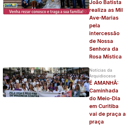
João Batista
realiza as Mil
Ave-Marias
pela
intercessão
de Nossa
Senhora da
Rosa Mística
Notícias da
Arquidiocese
É AMANHÃ:
Caminhada
do Meio-Dia
em Curitiba
vai de praça a
praça