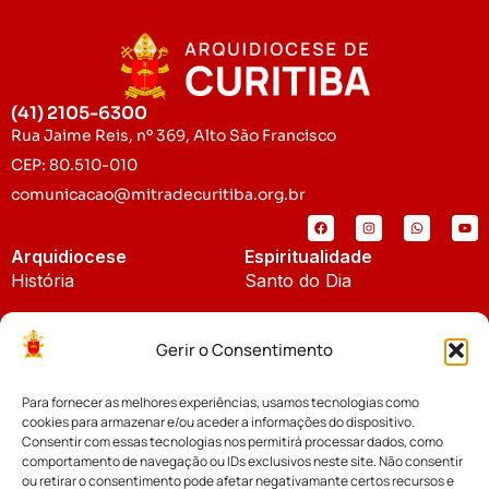
(41) 2105-6300
Rua Jaime Reis, nº 369, Alto São Francisco
CEP: 80.510-010
comunicacao@mitradecuritiba.org.br
Arquidiocese
Espiritualidade
História
Santo do Dia
Padroeira
Liturgia Diária
Gerir o Consentimento
Brasão
Bíblia Online
Para fornecer as melhores experiências, usamos tecnologias como
Notícias
Cúria Diocesana
cookies para armazenar e/ou aceder a informações do dispositivo.
Notícias da Arquidiocese
Consentir com essas tecnologias nos permitirá processar dados, como
Fundo Diocesano
comportamento de navegação ou IDs exclusivos neste site. Não consentir
Notícias Cáritas
ou retirar o consentimento pode afetar negativamante certos recursos e