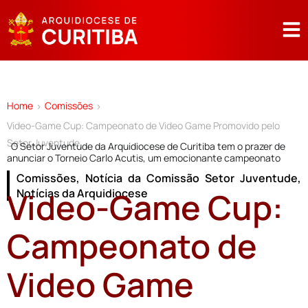
Home
Comissões
>
>
Video-Game Cup: Campeonato de Video Game Promovido pelo
Setor Juventude
O Setor Juventude da Arquidiocese de Curitiba tem o prazer de
anunciar o Torneio Carlo Acutis, um emocionante campeonato
Comissões
,
Notícia da Comissão Setor Juventude
,
Video-Game Cup:
Notícias da Arquidiocese
Campeonato de
Video Game