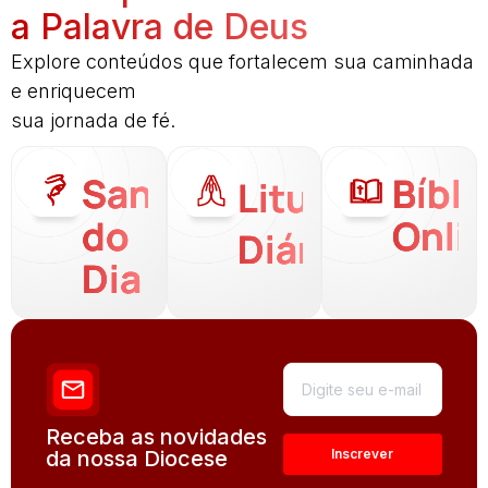
a Palavra de Deus
Explore conteúdos que fortalecem sua caminhada
e enriquecem
sua jornada de fé.
Santo
Bíbli
Liturgia
do
Onli
Diária
Dia
Receba as novidades
da nossa Diocese