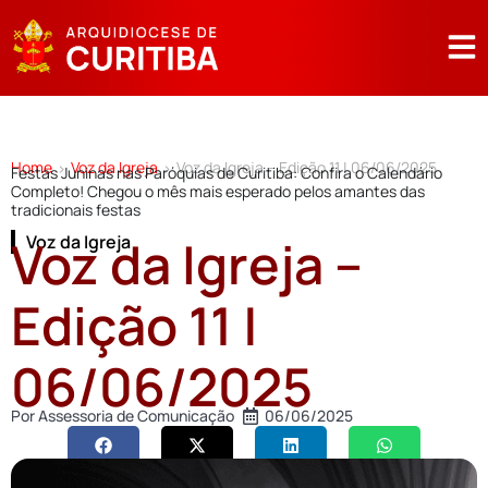
Home
Voz da Igreja
Voz da Igreja – Edição 11 | 06/06/2025
>
>
Festas Juninas nas Paróquias de Curitiba: Confira o Calendário
Completo! Chegou o mês mais esperado pelos amantes das
tradicionais festas
Voz da Igreja –
Voz da Igreja
Edição 11 |
06/06/2025
Por
Assessoria de Comunicação
06/06/2025