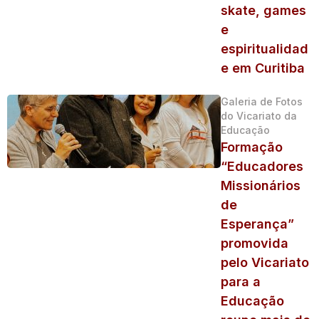
skate, games
e
espiritualidad
e em Curitiba
Galeria de Fotos
do Vicariato da
Educação
Formação
“Educadores
Missionários
de
Esperança”
promovida
pelo Vicariato
para a
Educação