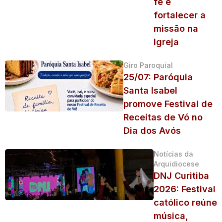
fé e
fortalecer a
missão na
Igreja
Giro Paroquial
25/07: Paróquia
Santa Isabel
promove Festival de
Receitas de Vó no
Dia dos Avós
Notícias da
Arquidiocese
DNJ Curitiba
2026: Festival
católico reúne
música,