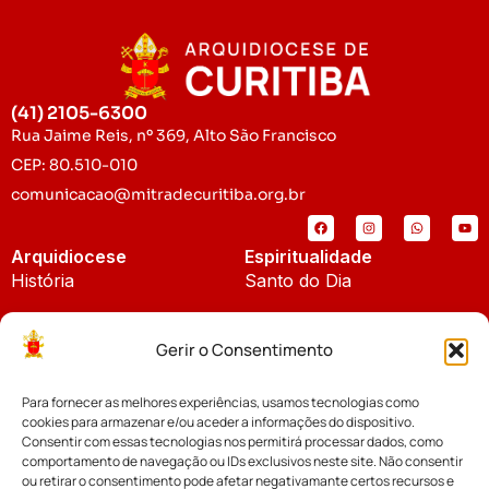
(41) 2105-6300
Rua Jaime Reis, nº 369, Alto São Francisco
CEP: 80.510-010
comunicacao@mitradecuritiba.org.br
Arquidiocese
Espiritualidade
História
Santo do Dia
Padroeira
Liturgia Diária
Gerir o Consentimento
Brasão
Bíblia Online
Para fornecer as melhores experiências, usamos tecnologias como
Notícias
Cúria Diocesana
cookies para armazenar e/ou aceder a informações do dispositivo.
Notícias da Arquidiocese
Consentir com essas tecnologias nos permitirá processar dados, como
Fundo Diocesano
comportamento de navegação ou IDs exclusivos neste site. Não consentir
Notícias Cáritas
ou retirar o consentimento pode afetar negativamante certos recursos e