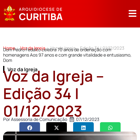
Home
Voz da Igreja
Voz da Igreja – Edição 34 | 01/12/2023
>
>
Dom Pedro Fedalto celebra 70 anos de ordenação com
homenagens Aos 97 anos e com grande vitalidade e entusiasmo,
Dom
Voz da Igreja –
Voz da Igreja
Edição 34 |
01/12/2023
Por
Assessoria de Comunicação
07/12/2023