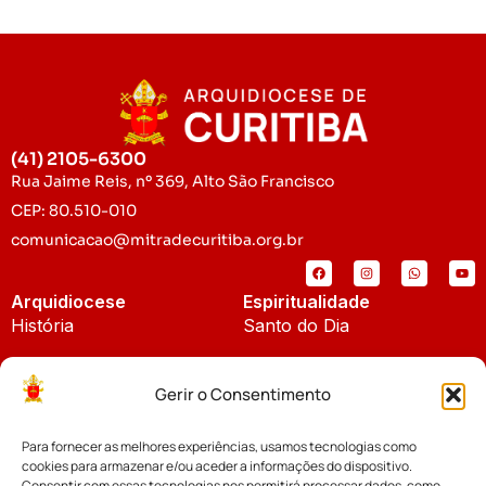
(41) 2105-6300
Rua Jaime Reis, nº 369, Alto São Francisco
CEP: 80.510-010
comunicacao@mitradecuritiba.org.br
Arquidiocese
Espiritualidade
História
Santo do Dia
Padroeira
Liturgia Diária
Gerir o Consentimento
Brasão
Bíblia Online
Para fornecer as melhores experiências, usamos tecnologias como
Notícias
Cúria Diocesana
cookies para armazenar e/ou aceder a informações do dispositivo.
Notícias da Arquidiocese
Consentir com essas tecnologias nos permitirá processar dados, como