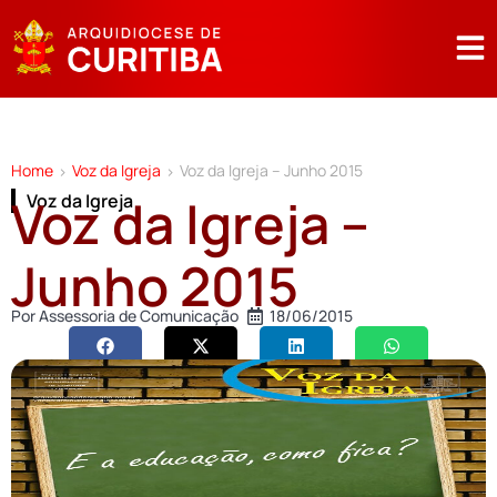
Home
Voz da Igreja
Voz da Igreja – Junho 2015
>
>
Voz da Igreja –
Voz da Igreja
Junho 2015
Por
Assessoria de Comunicação
18/06/2015