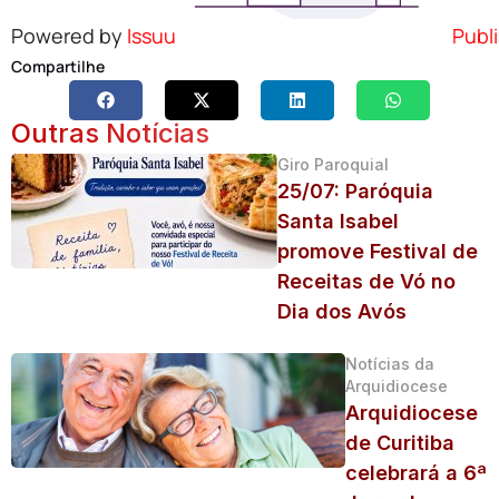
Powered by
Issuu
Publi
Compartilhe
Outras Notícias
Giro Paroquial
25/07: Paróquia
Santa Isabel
promove Festival de
Receitas de Vó no
Dia dos Avós
Notícias da
Arquidiocese
Arquidiocese
de Curitiba
celebrará a 6ª