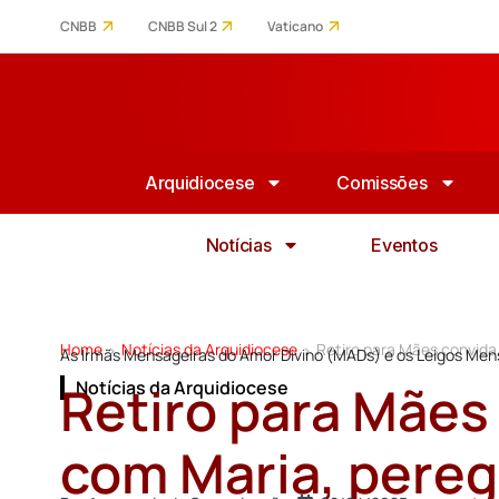
CNBB
CNBB Sul 2
Vaticano
Arquidiocese
Comissões
Notícias
Eventos
Home
Notícias da Arquidiocese
Retiro para Mães convida
>
>
As Irmãs Mensageiras do Amor Divino (MADs) e os Leigos Men
Retiro para Mães
Notícias da Arquidiocese
com Maria, pereg