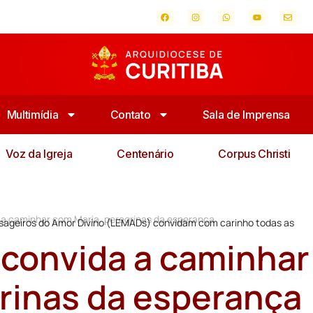
Multimídia
Contato
Sala de Imprensa
Voz da Igreja
Centenário
Corpus Christi
 a caminhar com Maria, peregrinas da esperança
sageiros do Amor Divino (LEMADs) convidam com carinho todas as
 convida a caminhar
rinas da esperança