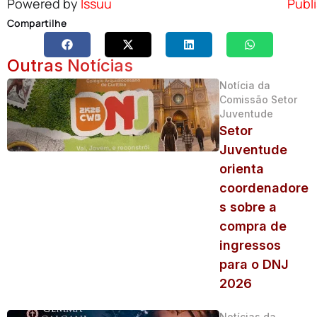
Powered by
Issuu
Publi
Compartilhe
Outras Notícias
Notícia da
Comissão Setor
Juventude
Setor
Juventude
orienta
coordenadore
s sobre a
compra de
ingressos
para o DNJ
2026
Notícias da