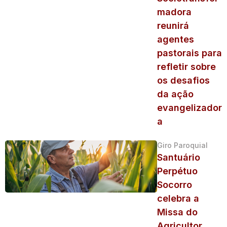
madora
reunirá
agentes
pastorais para
refletir sobre
os desafios
da ação
evangelizador
a
Giro Paroquial
Santuário
Perpétuo
Socorro
celebra a
Missa do
Agricultor