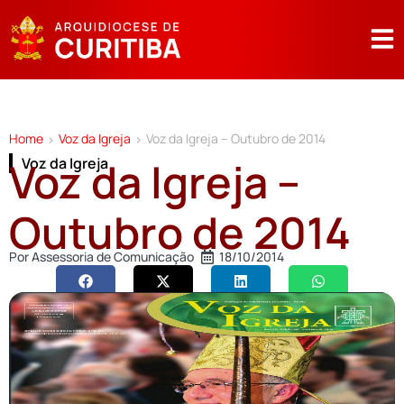
Home
Voz da Igreja
Voz da Igreja – Outubro de 2014
>
>
Voz da Igreja –
Voz da Igreja
Outubro de 2014
Por
Assessoria de Comunicação
18/10/2014