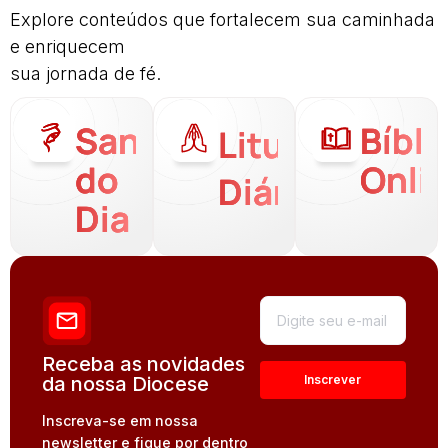
Explore conteúdos que fortalecem sua caminhada
e enriquecem
sua jornada de fé.
Santo
Bíbli
Liturgia
do
Onli
Diária
Dia
Receba as novidades
da nossa Diocese
Inscreva-se em nossa
newsletter e fique por dentro