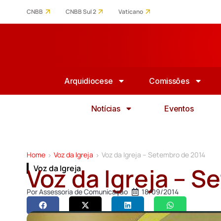
CNBB
CNBB Sul 2
Vaticano
Arquidiocese
Comissões
Notícias
Eventos
Home
Voz da Igreja
Voz da Igreja – Setembro de 2014
>
>
Voz da Igreja – 
Voz da Igreja
Por
Assessoria de Comunicação
18/09/2014