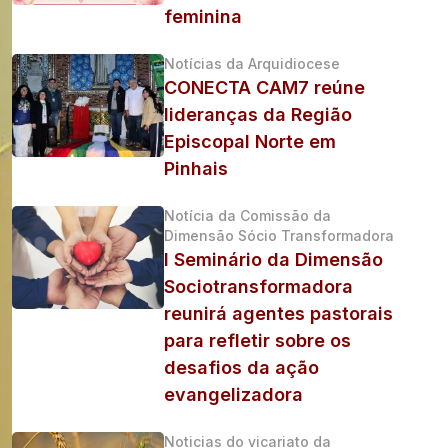
feminina
Notícias da Arquidiocese
CONECTA CAM7 reúne
lideranças da Região
Episcopal Norte em
Pinhais
Notícia da Comissão da
Dimensão Sócio Transformadora
I Seminário da Dimensão
Sociotransformadora
reunirá agentes pastorais
para refletir sobre os
desafios da ação
evangelizadora
Noticias do vicariato da