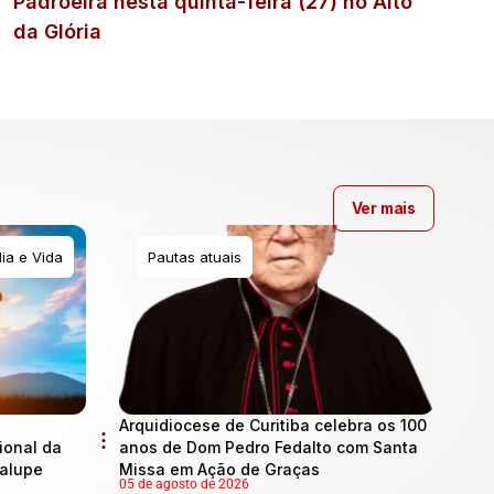
Padroeira nesta quinta-feira (27) no Alto
da Glória
Ver mais
ia e Vida
Pautas atuais
Arquidiocese de Curitiba celebra os 100
onal da
anos de Dom Pedro Fedalto com Santa
dalupe
Missa em Ação de Graças
05 de agosto de 2026