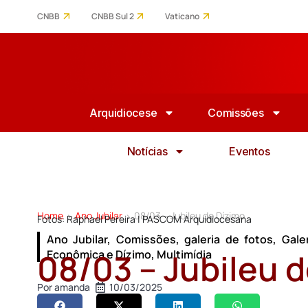
CNBB
CNBB Sul 2
Vaticano
Arquidiocese
Comissões
Notícias
Eventos
Home
Ano Jubilar
08/03 – Jubileu do Dízimo
>
>
Fotos: Raphael Pereira | PASCOM Arquidiocesana
Ano Jubilar
,
Comissões
,
galeria de fotos
,
Gale
08/03 – Jubileu 
Econômica e Dízimo
,
Multimídia
Por
amanda
10/03/2025