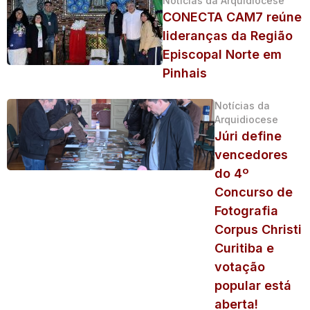
Notícias da Arquidiocese
CONECTA CAM7 reúne
lideranças da Região
Episcopal Norte em
Pinhais
Notícias da
Arquidiocese
Júri define
vencedores
do 4º
Concurso de
Fotografia
Corpus Christi
Curitiba e
votação
popular está
aberta!