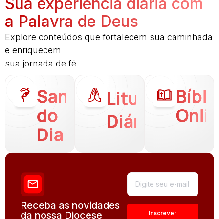
Sua experiência diária com
a Palavra de Deus
Explore conteúdos que fortalecem sua caminhada
e enriquecem
sua jornada de fé.
Santo
Bíbli
Liturgia
do
Onli
Diária
Dia
Receba as novidades
da nossa Diocese