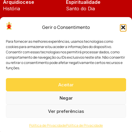
Arquidiocese
Espiritualidade
História
Santo do Dia
Padroeira
Liturgia Diária
Gerir o Consentimento
Brasão
Bíblia Online
Para fornecer as melhores experiências, usamos tecnologias como
Notícias
Cúria Diocesana
cookies para armazenar e/ou aceder a informações do dispositivo.
Notícias da Arquidiocese
Consentir com essas tecnologias nos permitirá processar dados, como
Fundo Diocesano
comportamento de navegação ou IDs exclusivos neste site. Não consentir
Notícias Cáritas
ou retirar o consentimento pode afetar negativamante certos recursos e
funções.
Tribunal Eclesiástico
Notícias da Comissão
Vicariatos da Educação
Aceitar
Palavra dos Bispos
Eventos
Negar
Ver preferências
Website desenvolvido com muito
Política de Privacidade
Política de Privacidade
por