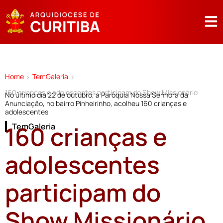
Home
TemGaleria
>
>
160 crianças e adolescentes participam do Show Missionário
No último dia 22 de outubro, a Paróquia Nossa Senhora da
Anunciação, no bairro Pinheirinho, acolheu 160 crianças e
adolescentes
160 crianças e
TemGaleria
adolescentes
participam do
Show Missionário