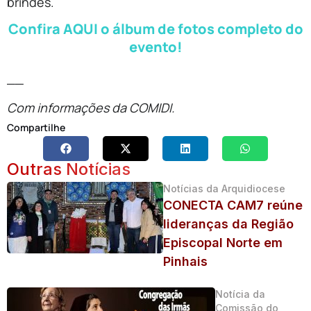
brindes.
Confira AQUI o álbum de fotos completo do
evento!
__
Com informações da COMIDI.
Compartilhe
Outras Notícias
Notícias da Arquidiocese
CONECTA CAM7 reúne
lideranças da Região
Episcopal Norte em
Pinhais
Notícia da
Comissão do