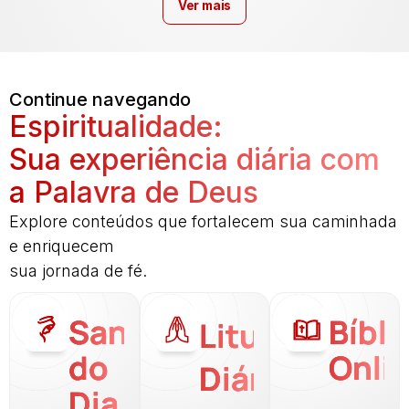
Ver mais
Continue navegando
Espiritualidade:
Sua experiência diária com
a Palavra de Deus
Explore conteúdos que fortalecem sua caminhada
e enriquecem
sua jornada de fé.
Santo
Bíbli
Liturgia
do
Onli
Diária
Dia