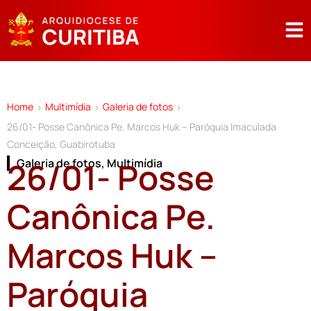
Home
Multimídia
Galeria de fotos
>
>
>
26/01- Posse Canônica Pe. Marcos Huk – Paróquia Imaculada
Conceição, Guabirotuba
26/01- Posse
Galeria de fotos
,
Multimídia
Canônica Pe.
Marcos Huk –
Paróquia