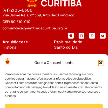
(41) 2105-6300
Rua Jaime Reis, nº 369, Alto São Francisco
CEP: 80.510-010
comunicacao@mitradecuritiba.org.br
Arquidiocese
Espiritualidade
História
Santo do Dia
Padroeira
Liturgia Diária
Gerir o Consentimento
Brasão
Bíblia Online
Para fornecer as melhores experiências, usamos tecnologias como
Notícias
Cúria Diocesana
cookies para armazenar e/ou aceder a informações do dispositivo.
Notícias da Arquidiocese
Consentir com essas tecnologias nos permitirá processar dados, como
Fundo Diocesano
comportamento de navegação ou IDs exclusivos neste site. Não consentir
Notícias Cáritas
ou retirar o consentimento pode afetar negativamante certos recursos e
funções.
Tribunal Eclesiástico
Notícias da Comissão
Vicariatos da Educação