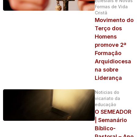
Eclesiais e Novas
Formas de Vida
Cristã
Movimento do
Terço dos
Homens
promove 2ª
Formação
Arquidiocesa
na sobre
Liderança
Noticias do
vicariato da
educação
O SEMEADOR
| Semanário
Bíblico-
Pastoral – Ano