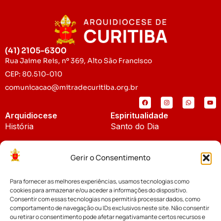
(41) 2105-6300
Rua Jaime Reis, nº 369, Alto São Francisco
CEP: 80.510-010
comunicacao@mitradecuritiba.org.br
Arquidiocese
Espiritualidade
História
Santo do Dia
Padroeira
Liturgia Diária
Gerir o Consentimento
Brasão
Bíblia Online
Para fornecer as melhores experiências, usamos tecnologias como
Notícias
Cúria Diocesana
cookies para armazenar e/ou aceder a informações do dispositivo.
Notícias da Arquidiocese
Consentir com essas tecnologias nos permitirá processar dados, como
Fundo Diocesano
comportamento de navegação ou IDs exclusivos neste site. Não consentir
Notícias Cáritas
ou retirar o consentimento pode afetar negativamante certos recursos e