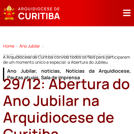
Home
Ano Jubilar
>
>
29/12: Abertura do Ano Jubilar na Arquidiocese de Curitiba
A Arquidiocese de Curitiba convida todos os fiéis para participarem
de um momento único e especial: a Abertura do Jubileu
Ano Jubilar
,
noticias
,
Notícias da Arquidiocese
,
29/12: Abertura do
Pautas atuais
,
Sala de Imprensa
Ano Jubilar na
Arquidiocese de
Curitiba