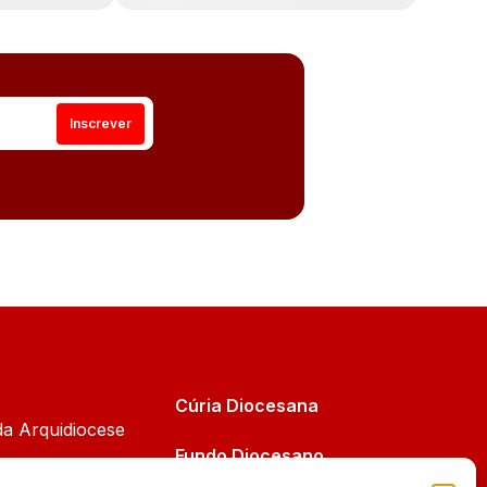
Cúria Diocesana
da Arquidiocese
Fundo Diocesano
Cáritas