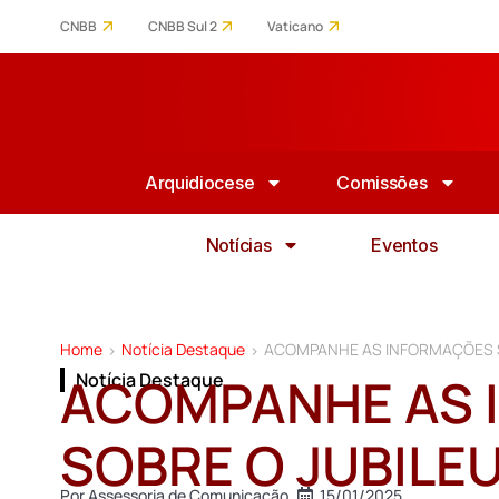
CNBB
CNBB Sul 2
Vaticano
Arquidiocese
Comissões
Notícias
Eventos
Home
Notícia Destaque
ACOMPANHE AS INFORMAÇÕES S
>
>
ACOMPANHE AS 
Notícia Destaque
SOBRE O JUBILEU
Por
Assessoria de Comunicação
15/01/2025