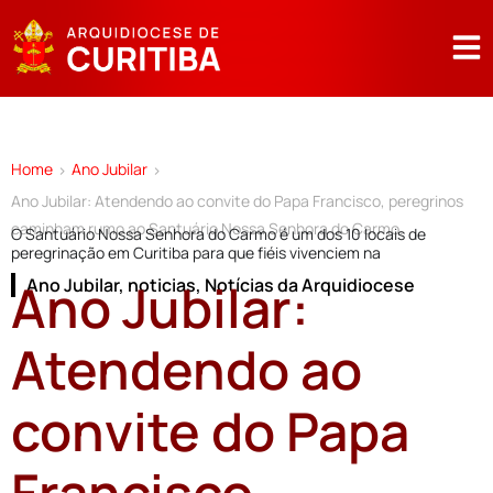
Home
Ano Jubilar
>
>
Ano Jubilar: Atendendo ao convite do Papa Francisco, peregrinos
caminham rumo ao Santuário Nossa Senhora do Carmo.
O Santuário Nossa Senhora do Carmo é um dos 10 locais de
peregrinação em Curitiba para que fiéis vivenciem na
Ano Jubilar:
Ano Jubilar
,
noticias
,
Notícias da Arquidiocese
Atendendo ao
convite do Papa
Francisco,