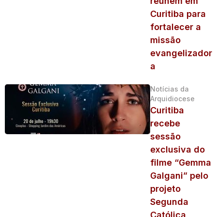
reúnem em
Curitiba para
fortalecer a
missão
evangelizador
a
Notícias da
Arquidiocese
Curitiba
recebe
sessão
exclusiva do
filme “Gemma
Galgani” pelo
projeto
Segunda
Católica