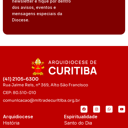
newsletter e fique por dentro
dos avisos, eventos e
mensagens especiais da
Diocese.
(41) 2105-6300
Rua Jaime Reis, nº 369, Alto São Francisco
CEP: 80.510-010
comunicacao@mitradecuritiba.org.br
Arquidiocese
Espiritualidade
História
Santo do Dia