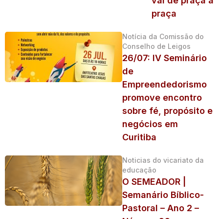
vai de praça a
praça
Notícia da Comissão do
Conselho de Leigos
26/07: IV Seminário
de
Empreendedorismo
promove encontro
sobre fé, propósito e
negócios em
Curitiba
Noticias do vicariato da
educação
O SEMEADOR |
Semanário Bíblico-
Pastoral – Ano 2 –