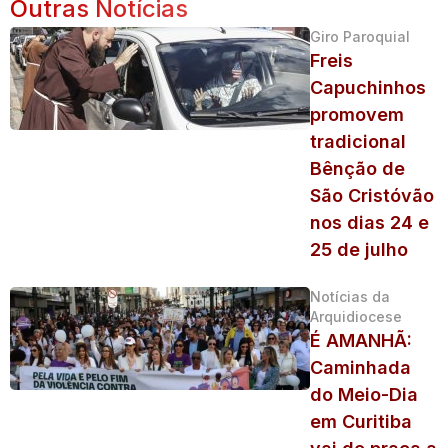
Outras Notícias
Giro Paroquial
Freis
Capuchinhos
promovem
tradicional
Bênção de
São Cristóvão
nos dias 24 e
25 de julho
Notícias da
Arquidiocese
É AMANHÃ:
Caminhada
do Meio-Dia
em Curitiba