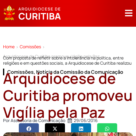
Home
Comissões
>
>
Arquidiocese de Curitiba promoveu Vigília pela Paz
Com proposta de refletir sobre a intolerância na política, entre
religiões e em questões sociais, a Arquidiocese de Curitiba realizou
Arquidiocese de
Comissões
,
Notícia da Comissão da Comunicação
Curitiba promoveu
Vigília pela Paz
Por
Assessoria de Comunicação
29/06/2016