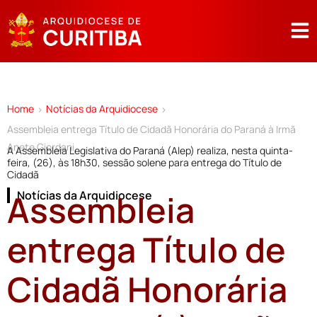
Home
Notícias da Arquidiocese
>
>
Assembleia entrega Título de Cidadã Honorária do Paraná à Irmã
Anete Giordani
A Assembleia Legislativa do Paraná (Alep) realiza, nesta quinta-
feira, (26), às 18h30, sessão solene para entrega do Título de
Cidadã
Assembleia
Notícias da Arquidiocese
entrega Título de
Cidadã Honorária