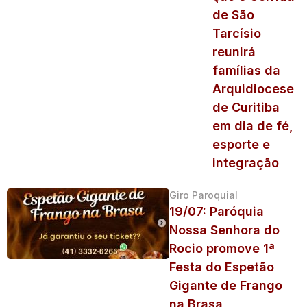
de São
Tarcísio
reunirá
famílias da
Arquidiocese
de Curitiba
em dia de fé,
esporte e
integração
Giro Paroquial
19/07: Paróquia
Nossa Senhora do
Rocio promove 1ª
Festa do Espetão
Gigante de Frango
na Brasa