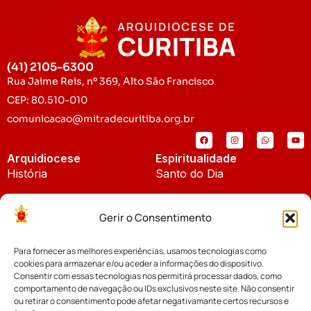
(41) 2105-6300
Rua Jaime Reis, nº 369, Alto São Francisco
CEP: 80.510-010
comunicacao@mitradecuritiba.org.br
Arquidiocese
Espiritualidade
História
Santo do Dia
Padroeira
Liturgia Diária
Gerir o Consentimento
Brasão
Bíblia Online
Para fornecer as melhores experiências, usamos tecnologias como
Notícias
Cúria Diocesana
cookies para armazenar e/ou aceder a informações do dispositivo.
Notícias da Arquidiocese
Consentir com essas tecnologias nos permitirá processar dados, como
Fundo Diocesano
comportamento de navegação ou IDs exclusivos neste site. Não consentir
Notícias Cáritas
ou retirar o consentimento pode afetar negativamante certos recursos e