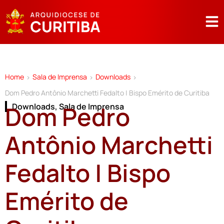
Home
Sala de Imprensa
Downloads
>
>
>
Dom Pedro Antônio Marchetti Fedalto | Bispo Emérito de Curitiba
Dom Pedro
Downloads
,
Sala de Imprensa
Antônio Marchetti
Fedalto | Bispo
Emérito de