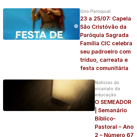
Giro Paroquial
23 a 25/07: Capela
São Cristóvão da
Paróquia Sagrada
Família CIC celebra
seu padroeiro com
tríduo, carreata e
festa comunitária
Noticias do
vicariato da
educação
O SEMEADOR
| Semanário
Bíblico-
Pastoral – Ano
2 – Número 67