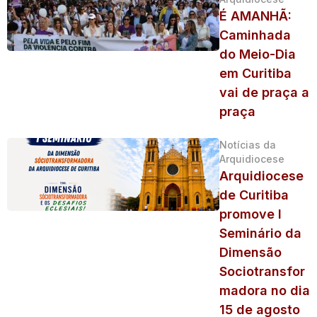
É AMANHÃ:
Caminhada
do Meio-Dia
em Curitiba
vai de praça a
praça
Notícias da
Arquidiocese
Arquidiocese
de Curitiba
promove I
Seminário da
Dimensão
Sociotransfor
madora no dia
15 de agosto