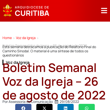
Home
Voz da Igreja
>
>
Boletim Semanal Voz da Igreja – 26 de agosto de 2022
Esta semana destacamos a publicação do Relatório Final do
Caminho Sinodal. O material é uma síntese de todos os
questionários
Boletim Semanal
Voz da Igreja
Voz da Igreja – 26
de agosto de 2022
Por
Assessoria de Comunicação
29/08/2022