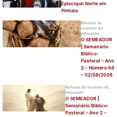
Episcopal Norte em
Pinhais
Noticias do
vicariato da
educação
O SEMEADOR
| Semanário
Bíblico-
Pastoral – Ano
2 – Número 68
– 02/08/2026
Noticias do vicariato da
educação
O SEMEADOR |
Semanário Bíblico-
Pastoral – Ano 2 –