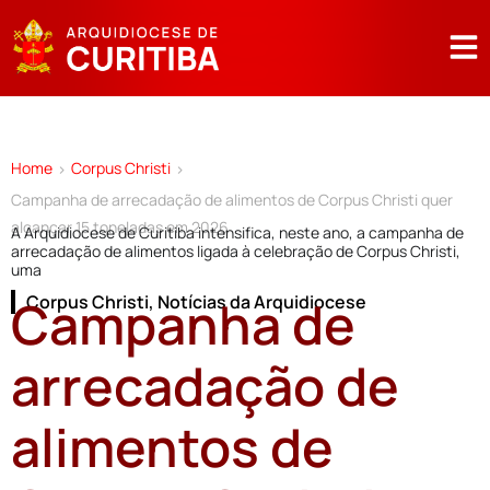
Home
Corpus Christi
>
>
Campanha de arrecadação de alimentos de Corpus Christi quer
alcançar 15 toneladas em 2026
A Arquidiocese de Curitiba intensifica, neste ano, a campanha de
arrecadação de alimentos ligada à celebração de Corpus Christi,
uma
Campanha de
Corpus Christi
,
Notícias da Arquidiocese
arrecadação de
alimentos de