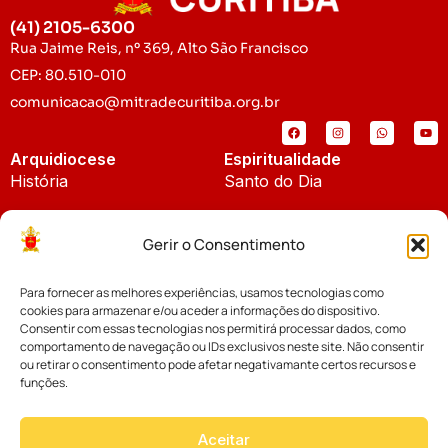
(41) 2105-6300
Rua Jaime Reis, nº 369, Alto São Francisco
CEP: 80.510-010
comunicacao@mitradecuritiba.org.br
Arquidiocese
Espiritualidade
História
Santo do Dia
Padroeira
Liturgia Diária
Gerir o Consentimento
Brasão
Bíblia Online
Para fornecer as melhores experiências, usamos tecnologias como
Notícias
Cúria Diocesana
cookies para armazenar e/ou aceder a informações do dispositivo.
Notícias da Arquidiocese
Consentir com essas tecnologias nos permitirá processar dados, como
Fundo Diocesano
comportamento de navegação ou IDs exclusivos neste site. Não consentir
Notícias Cáritas
ou retirar o consentimento pode afetar negativamante certos recursos e
funções.
Tribunal Eclesiástico
Notícias da Comissão
Vicariatos da Educação
Aceitar