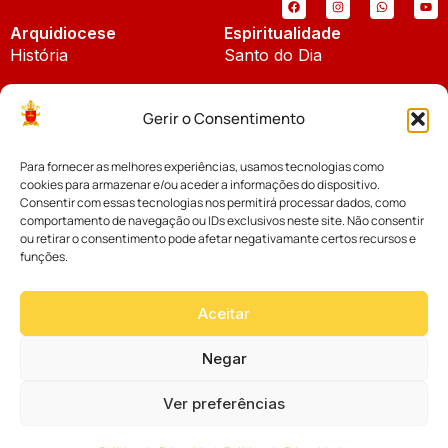
Arquidiocese
Espiritualidade
História
Santo do Dia
Padroeira
Liturgia Diária
Gerir o Consentimento
Brasão
Bíblia Online
Para fornecer as melhores experiências, usamos tecnologias como
Notícias
Cúria Diocesana
cookies para armazenar e/ou aceder a informações do dispositivo.
Notícias da Arquidiocese
Consentir com essas tecnologias nos permitirá processar dados, como
Fundo Diocesano
comportamento de navegação ou IDs exclusivos neste site. Não consentir
Notícias Cáritas
ou retirar o consentimento pode afetar negativamante certos recursos e
funções.
Tribunal Eclesiástico
Notícias da Comissão
Vicariatos da Educação
Aceitar
Palavra dos Bispos
Eventos
Negar
Ver preferências
Website desenvolvido com muito