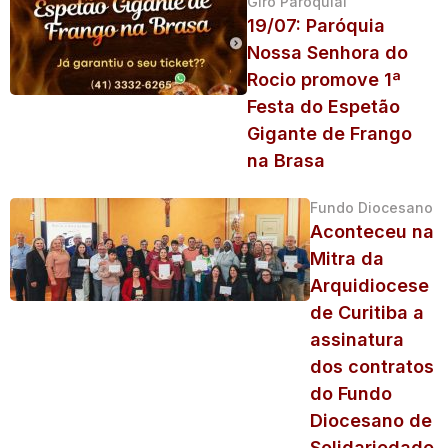
Giro Paroquial
19/07: Paróquia
Nossa Senhora do
Rocio promove 1ª
Festa do Espetão
Gigante de Frango
na Brasa
Fundo Diocesano
Aconteceu na
Mitra da
Arquidiocese
de Curitiba a
assinatura
dos contratos
do Fundo
Diocesano de
Solidariedade