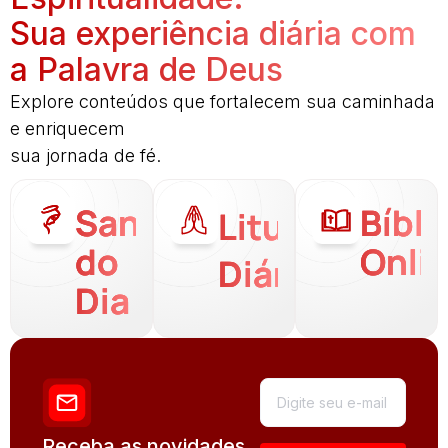
Sua experiência diária com
a Palavra de Deus
Explore conteúdos que fortalecem sua caminhada
e enriquecem
sua jornada de fé.
Santo
Bíbli
Liturgia
do
Onli
Diária
Dia
Receba as novidades