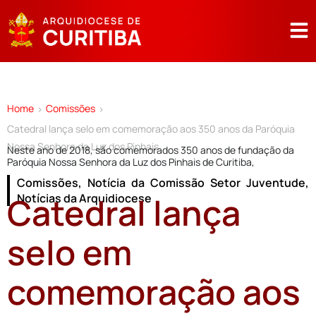
Home
Comissões
>
>
Catedral lança selo em comemoração aos 350 anos da Paróquia
Nossa Senhora da Luz dos Pinhais
Neste ano de 2018, são comemorados 350 anos de fundação da
Paróquia Nossa Senhora da Luz dos Pinhais de Curitiba,
Comissões
,
Notícia da Comissão Setor Juventude
,
Catedral lança
Notícias da Arquidiocese
selo em
comemoração aos