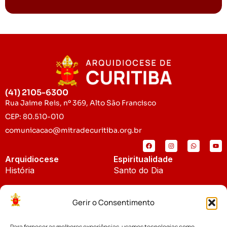
(41) 2105-6300
Rua Jaime Reis, nº 369, Alto São Francisco
CEP: 80.510-010
comunicacao@mitradecuritiba.org.br
Arquidiocese
Espiritualidade
História
Santo do Dia
Padroeira
Liturgia Diária
Gerir o Consentimento
Brasão
Bíblia Online
Para fornecer as melhores experiências, usamos tecnologias como