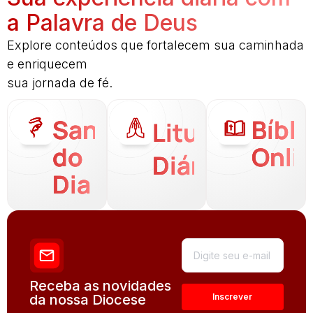
a Palavra de Deus
Explore conteúdos que fortalecem sua caminhada
e enriquecem
sua jornada de fé.
Santo
Bíbli
Liturgia
do
Onli
Diária
Dia
Receba as novidades
da nossa Diocese