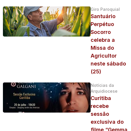
Giro Paroquial
Santuário
Perpétuo
Socorro
celebra a
Missa do
Agricultor
neste sábado
(25)
Notícias da
Arquidiocese
Curitiba
recebe
sessão
exclusiva do
filme “Gemma