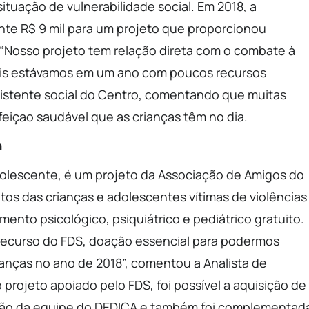
tuação de vulnerabilidade social. Em 2018, a
nte R$ 9 mil para um projeto que proporcionou
. “Nosso projeto tem relação direta com o combate à
 pois estávamos em um ano com poucos recursos
ssistente social do Centro, comentando que muitas
efeiçao saudável que as crianças têm no dia.
a
dolescente, é um projeto da Associação de Amigos do
os das crianças e adolescentes vítimas de violências
nto psicológico, psiquiátrico e pediátrico gratuito.
recurso do FDS, doação essencial para podermos
anças no ano de 2018”, comentou a Analista de
projeto apoiado pelo FDS, foi possível a aquisição de
cação da equipe do DEDICA e também foi complementad