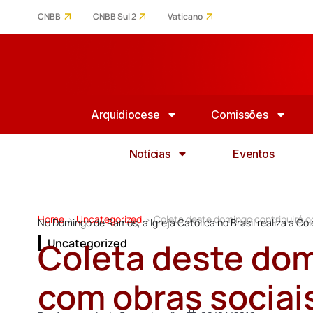
CNBB
CNBB Sul 2
Vaticano
Arquidiocese
Comissões
Notícias
Eventos
Home
Uncategorized
Coleta deste domingo contribuirá c
>
>
No Domingo de Ramos, a Igreja Católica no Brasil realiza a Co
Coleta deste dom
Uncategorized
com obras sociai