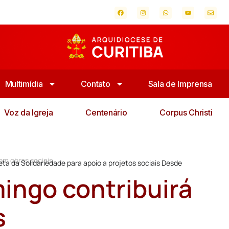
Multimídia
Contato
Sala de Imprensa
Voz da Igreja
Centenário
Corpus Christi
om obras sociais
leta da Solidariedade para apoio a projetos sociais Desde
ingo contribuirá
s