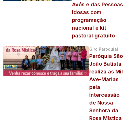
Avós e das Pessoas
Idosas com
programação
nacional e kit
pastoral gratuito
Giro Paroquial
Paróquia São
João Batista
realiza as Mil
Ave-Marias
pela
intercessão
de Nossa
Senhora da
Rosa Mística