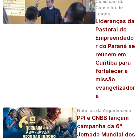
Comissão do
Conselho de
Leigos
Lideranças da
Pastoral do
Empreendedo
r do Paraná se
reúnem em
Curitiba para
fortalecer a
missão
evangelizador
a
Notícias da Arquidiocese
PPI e CNBB lançam
campanha da 6ª
Jornada Mundial dos