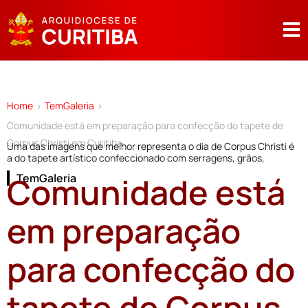
Home
TemGaleria
>
>
Comunidade está em preparação para confecção do tapete de
Corpus Christi em Curitiba
Uma das imagens que melhor representa o dia de Corpus Christi é
a do tapete artístico confeccionado com serragens, grãos,
Comunidade está
TemGaleria
em preparação
para confecção do
tapete de Corpus