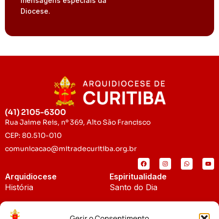
mensagens especiais da
Diocese.
(41) 2105-6300
Rua Jaime Reis, nº 369, Alto São Francisco
CEP: 80.510-010
comunicacao@mitradecuritiba.org.br
Arquidiocese
Espiritualidade
História
Santo do Dia
Padroeira
Liturgia Diária
Gerir o Consentimento