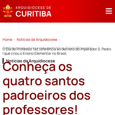
Home
Notícias da Arquidiocese
>
>
Conheça os quatro santos padroeiros dos professores!
O Dia do Professor faz referência ao decreto do imperador D. Pedro
I que criou o Ensino Elementar no Brasil,
Conheça os
Notícias da Arquidiocese
quatro santos
padroeiros dos
professores!