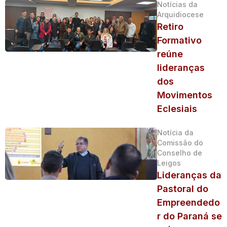
Notícias da
Arquidiocese
Retiro
Formativo
reúne
lideranças
dos
Movimentos
Eclesiais
Notícia da
Comissão do
Conselho de
Leigos
Lideranças da
Pastoral do
Empreendedo
r do Paraná se