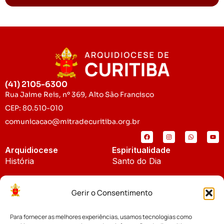
(41) 2105-6300
Rua Jaime Reis, nº 369, Alto São Francisco
CEP: 80.510-010
comunicacao@mitradecuritiba.org.br
Arquidiocese
Espiritualidade
História
Santo do Dia
Padroeira
Liturgia Diária
Gerir o Consentimento
Brasão
Bíblia Online
Para fornecer as melhores experiências, usamos tecnologias como
Notícias
Cúria Diocesana