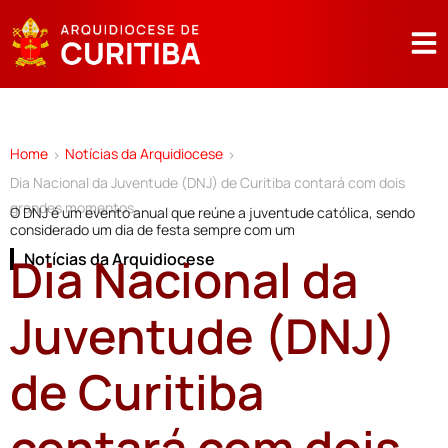
Home
Notícias da Arquidiocese
>
>
Dia Nacional da Juventude (DNJ) de Curitiba contará com dois
grandes momentos
O DNJ é um evento anual que reúne a juventude católica, sendo
considerado um dia de festa sempre com um
Dia Nacional da
Notícias da Arquidiocese
Juventude (DNJ)
de Curitiba
contará com dois