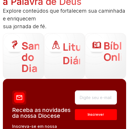
a Palavra de Deus
Explore conteúdos que fortalecem sua caminhada
e enriquecem
sua jornada de fé.
Santo
Bíbli
Liturgia
do
Onli
Diária
Dia
Receba as novidades
da nossa Diocese
Inscreva-se em nossa