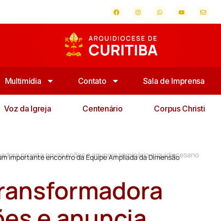
Multimídia
Contato
Sala de Imprensa
Voz da Igreja
Centenário
Corpus Christi
dora projeta novas ações e anuncia seminário arquidiocesano
u um importante encontro da Equipe Ampliada da Dimensão
ransformadora
ões e anuncia