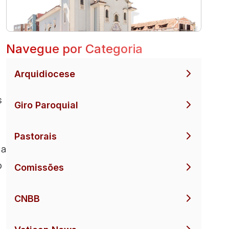
Navegue por Categoria
Arquidiocese
s
Giro Paroquial
Pastorais
 a
o
Comissões
CNBB