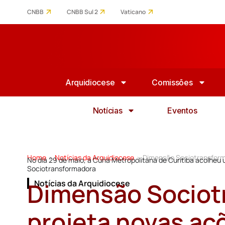
CNBB
CNBB Sul 2
Vaticano
Arquidiocese
Comissões
Notícias
Eventos
Home
Notícias da Arquidiocese
Dimensão Sociotransforma
>
>
No dia 29 de maio, a Cúria Metropolitana de Curitiba acolhe
Sociotransformadora
Dimensão Sociot
Notícias da Arquidiocese
projeta novas aç