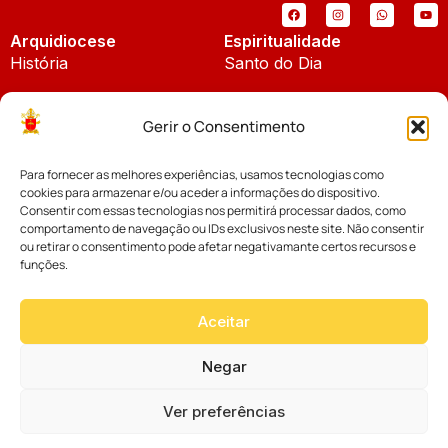
Arquidiocese
Espiritualidade
História
Santo do Dia
Padroeira
Liturgia Diária
Gerir o Consentimento
Brasão
Bíblia Online
Para fornecer as melhores experiências, usamos tecnologias como
Notícias
Cúria Diocesana
cookies para armazenar e/ou aceder a informações do dispositivo.
Notícias da Arquidiocese
Consentir com essas tecnologias nos permitirá processar dados, como
Fundo Diocesano
comportamento de navegação ou IDs exclusivos neste site. Não consentir
Notícias Cáritas
ou retirar o consentimento pode afetar negativamante certos recursos e
funções.
Tribunal Eclesiástico
Notícias da Comissão
Vicariatos da Educação
Aceitar
Palavra dos Bispos
Eventos
Negar
Ver preferências
Website desenvolvido com muito