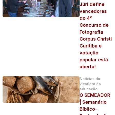
Júri define
vencedores
do 4º
Concurso de
Fotografia
Corpus Christi
Curitiba e
votação
popular está
aberta!
Noticias do
vicariato da
educação
O SEMEADOR
| Semanário
Bíblico-