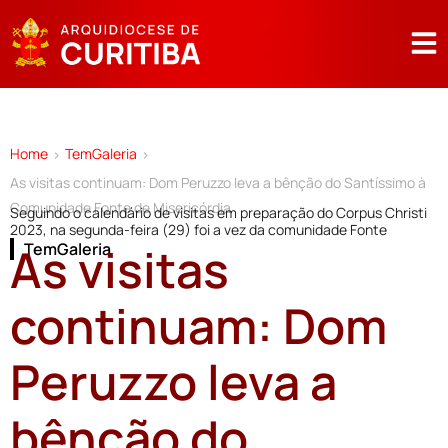
Home
TemGaleria
>
>
As visitas continuam: Dom Peruzzo leva a bênção do Santíssimo à
Comunidade Fonte de Misericórdia
Seguindo o calendário de visitas em preparação do Corpus Christi
2023, na segunda-feira (29) foi a vez da comunidade Fonte
As visitas
TemGaleria
continuam: Dom
Peruzzo leva a
bênção do