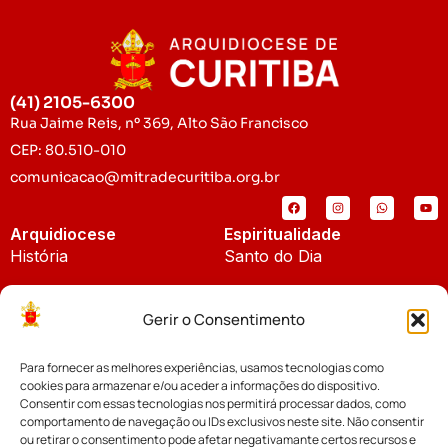
(41) 2105-6300
Rua Jaime Reis, nº 369, Alto São Francisco
CEP: 80.510-010
comunicacao@mitradecuritiba.org.br
Arquidiocese
Espiritualidade
História
Santo do Dia
Padroeira
Liturgia Diária
Gerir o Consentimento
Brasão
Bíblia Online
Para fornecer as melhores experiências, usamos tecnologias como
Notícias
Cúria Diocesana
cookies para armazenar e/ou aceder a informações do dispositivo.
Notícias da Arquidiocese
Consentir com essas tecnologias nos permitirá processar dados, como
Fundo Diocesano
comportamento de navegação ou IDs exclusivos neste site. Não consentir
Notícias Cáritas
ou retirar o consentimento pode afetar negativamante certos recursos e