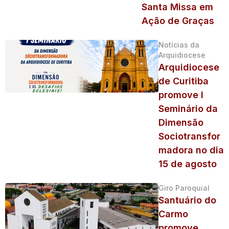
Santa Missa em
Ação de Graças
Notícias da
Arquidiocese
Arquidiocese
de Curitiba
promove I
Seminário da
Dimensão
Sociotransfor
madora no dia
15 de agosto
Giro Paroquial
Santuário do
Carmo
promove