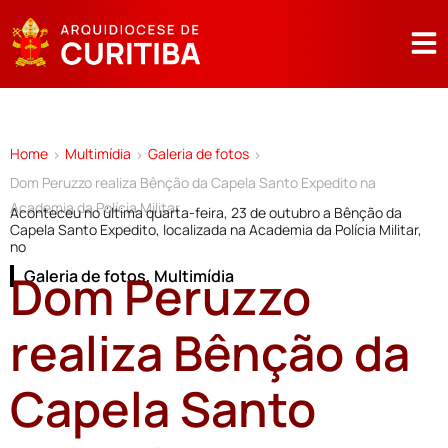
Home
Multimídia
Galeria de fotos
>
>
>
Dom Peruzzo realiza Bênção da Capela Santo Expedito na
Academia da Polícia Militar
Aconteceu no última quarta-feira, 23 de outubro a Bênção da
Capela Santo Expedito, localizada na Academia da Polícia Militar,
no
Dom Peruzzo
Galeria de fotos
,
Multimídia
realiza Bênção da
Capela Santo