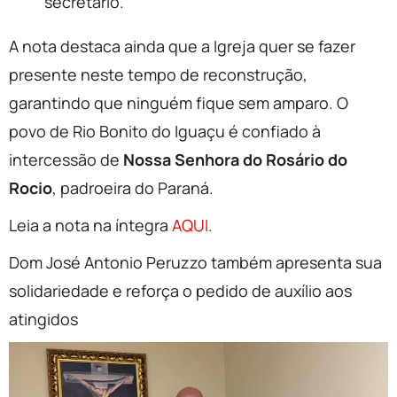
secretário.
A nota destaca ainda que a Igreja quer se fazer
presente neste tempo de reconstrução,
garantindo que ninguém fique sem amparo. O
povo de Rio Bonito do Iguaçu é confiado à
intercessão de
Nossa Senhora do Rosário do
Rocio
, padroeira do Paraná.
Leia a nota na íntegra
AQUI
.
Dom José Antonio Peruzzo também apresenta sua
solidariedade e reforça o pedido de auxílio aos
atingidos
Tocador
de