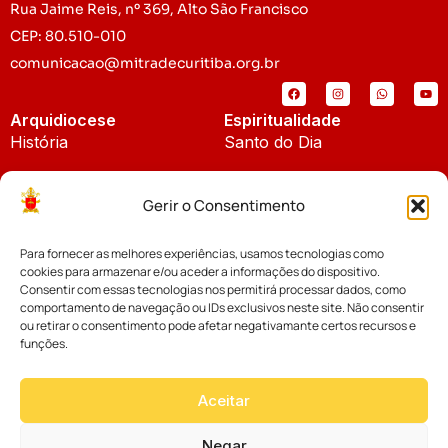
Rua Jaime Reis, nº 369, Alto São Francisco
CEP: 80.510-010
comunicacao@mitradecuritiba.org.br
Arquidiocese
Espiritualidade
História
Santo do Dia
Padroeira
Liturgia Diária
Gerir o Consentimento
Brasão
Bíblia Online
Para fornecer as melhores experiências, usamos tecnologias como
Notícias
Cúria Diocesana
cookies para armazenar e/ou aceder a informações do dispositivo.
Notícias da Arquidiocese
Consentir com essas tecnologias nos permitirá processar dados, como
Fundo Diocesano
comportamento de navegação ou IDs exclusivos neste site. Não consentir
Notícias Cáritas
ou retirar o consentimento pode afetar negativamante certos recursos e
funções.
Tribunal Eclesiástico
Notícias da Comissão
Vicariatos da Educação
Aceitar
Palavra dos Bispos
Eventos
Negar