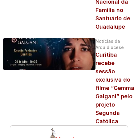
Nacional da
Família no
Santuário de
Guadalupe
Notícias da
Arquidiocese
Curitiba
recebe
sessão
exclusiva do
filme “Gemma
Galgani” pelo
projeto
Segunda
Católica