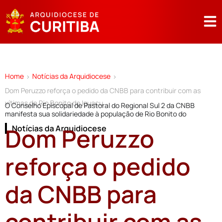
Home
Notícias da Arquidiocese
>
>
Dom Peruzzo reforça o pedido da CNBB para contribuir com as
vítimas de Rio Bonito do Iguaçu
O Conselho Episcopal de Pastoral do Regional Sul 2 da CNBB
manifesta sua solidariedade à população de Rio Bonito do
Dom Peruzzo
Notícias da Arquidiocese
reforça o pedido
da CNBB para
contribuir com as