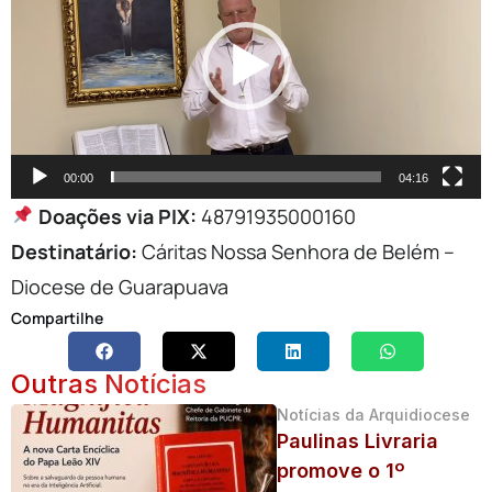
vídeo
00:00
04:16
Doações via PIX:
48791935000160
Destinatário:
Cáritas Nossa Senhora de Belém –
Diocese de Guarapuava
Compartilhe
Outras Notícias
Notícias da Arquidiocese
Paulinas Livraria
promove o 1º