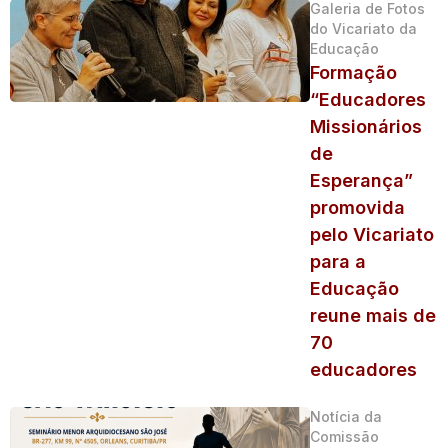
Galeria de Fotos
do Vicariato da
Educação
Formação
“Educadores
Missionários
de
Esperança”
promovida
pelo Vicariato
para a
Educação
reune mais de
70
educadores
Notícia da
Comissão