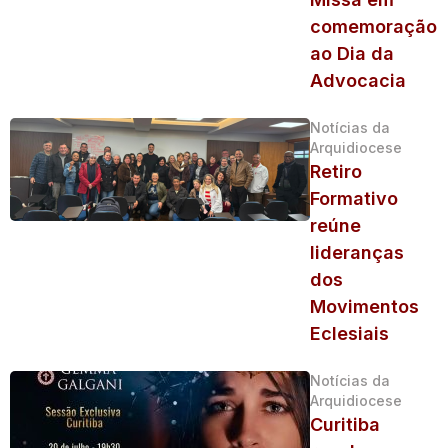
comemoração
ao Dia da
Advocacia
Notícias da
Arquidiocese
Retiro
Formativo
reúne
lideranças
dos
Movimentos
Eclesiais
Notícias da
Arquidiocese
Curitiba