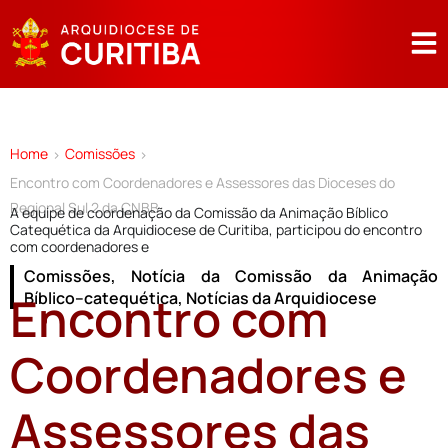
Home
Comissões
>
>
Encontro com Coordenadores e Assessores das Dioceses do
Regional Sul 2 da CNBB
A equipe de coordenação da Comissão da Animação Bíblico
Catequética da Arquidiocese de Curitiba, participou do encontro
com coordenadores e
Comissões
,
Notícia da Comissão da Animação
Encontro com
Bíblico–catequética
,
Notícias da Arquidiocese
Coordenadores e
Assessores das