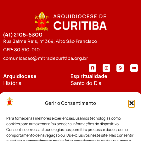
(41) 2105-6300
Rua Jaime Reis, nº 369, Alto São Francisco
CEP: 80.510-010
comunicacao@mitradecuritiba.org.br
Arquidiocese
Espiritualidade
História
Santo do Dia
Padroeira
Liturgia Diária
Gerir o Consentimento
Brasão
Bíblia Online
Para fornecer as melhores experiências, usamos tecnologias como
Notícias
Cúria Diocesana
cookies para armazenar e/ou aceder a informações do dispositivo.
Notícias da Arquidiocese
Consentir com essas tecnologias nos permitirá processar dados, como
Fundo Diocesano
comportamento de navegação ou IDs exclusivos neste site. Não consentir
Notícias Cáritas
ou retirar o consentimento pode afetar negativamante certos recursos e