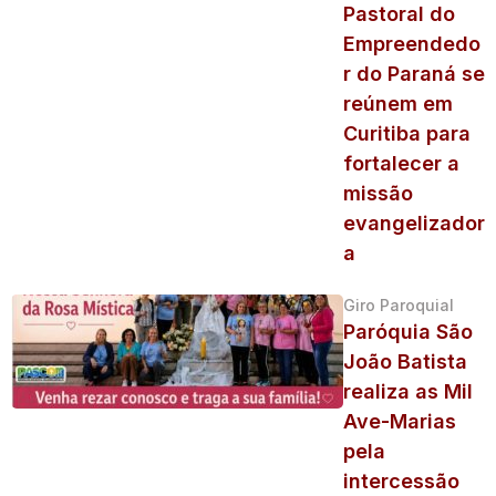
Pastoral do
Empreendedo
r do Paraná se
reúnem em
Curitiba para
fortalecer a
missão
evangelizador
a
Giro Paroquial
Paróquia São
João Batista
realiza as Mil
Ave-Marias
pela
intercessão