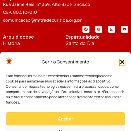
Rua Jaime Reis, nº 369, Alto São Francisco
CEP: 80.510-010
comunicacao@mitradecuritiba.org.br
Arquidiocese
Espiritualidade
História
Santo do Dia
Padroeira
Liturgia Diária
Gerir o Consentimento
Brasão
Bíblia Online
Para fornecer as melhores experiências, usamos tecnologias como
Notícias
Cúria Diocesana
cookies para armazenar e/ou aceder a informações do dispositivo.
Notícias da Arquidiocese
Consentir com essas tecnologias nos permitirá processar dados, como
Fundo Diocesano
comportamento de navegação ou IDs exclusivos neste site. Não consentir
Notícias Cáritas
ou retirar o consentimento pode afetar negativamante certos recursos e
funções.
Tribunal Eclesiástico
Notícias da Comissão
Vicariatos da Educação
Aceitar
Palavra dos Bispos
Eventos