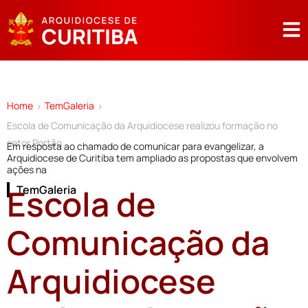
Home
TemGaleria
>
>
Escola de Comunicação da Arquidiocese realizou formação no
setor Portão
Em resposta ao chamado de comunicar para evangelizar, a
Arquidiocese de Curitiba tem ampliado as propostas que envolvem
ações na
Escola de
TemGaleria
Comunicação da
Arquidiocese