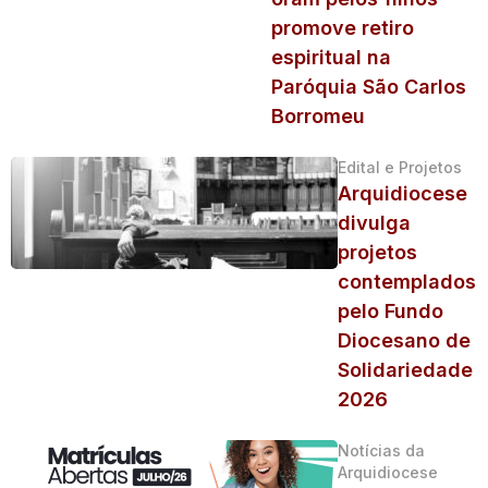
promove retiro
espiritual na
Paróquia São Carlos
Borromeu
Edital e Projetos
Arquidiocese
divulga
projetos
contemplados
pelo Fundo
Diocesano de
Solidariedade
2026
Notícias da
Arquidiocese