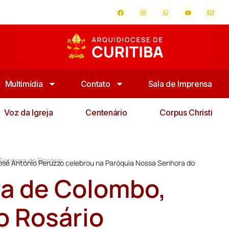
Multimídia
Contato
Sala de Imprensa
Voz da Igreja
Centenário
Corpus Christi
 Senhora do Rosário
José Antonio Peruzzo celebrou na Paróquia Nossa Senhora do
ra de Colombo,
o Rosário