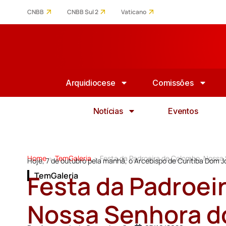
CNBB
CNBB Sul 2
Vaticano
Arquidiocese
Comissões
Notícias
Eventos
Home
TemGaleria
Festa da Padroeira de Colombo, Nossa
>
>
Hoje, 7 de outubro pela manhã, o Arcebispo de Curitiba Dom 
Festa da Padroei
TemGaleria
Nossa Senhora d