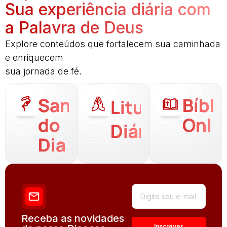
Sua experiência diária com
a Palavra de Deus
Explore conteúdos que fortalecem sua caminhada
e enriquecem
sua jornada de fé.
Santo
Bíbli
Liturgia
do
Onli
Diária
Dia
Receba as novidades