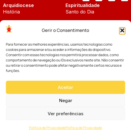
Arquidiocese
Espiritualidade
História
Santo do Dia
Padroeira
Liturgia Diária
Gerir o Consentimento
Brasão
Bíblia Online
Para fornecer as melhores experiências, usamos tecnologias como
Notícias
Cúria Diocesana
cookies para armazenar e/ou aceder a informações do dispositivo.
Notícias da Arquidiocese
Consentir com essas tecnologias nos permitirá processar dados, como
Fundo Diocesano
comportamento de navegação ou IDs exclusivos neste site. Não consentir
Notícias Cáritas
ou retirar o consentimento pode afetar negativamante certos recursos e
funções.
Tribunal Eclesiástico
Notícias da Comissão
Vicariatos da Educação
Aceitar
Palavra dos Bispos
Eventos
Negar
Ver preferências
Website desenvolvido com muito
Política de Privacidade
Política de Privacidade
por