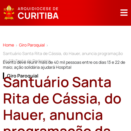
Home
Giro Paroquial
>
>
Santuário Santa Rita de Cássia, do Hauer, anuncia programação
da 68ª Festa da Padroeira
Evento deve reunir mais de 40 mil pessoas entre os dias 13 e 22 de
maio; ação solidária ajudará Hospital
Santuário Santa
Giro Paroquial
Rita de Cássia, do
Hauer, anuncia
programação da