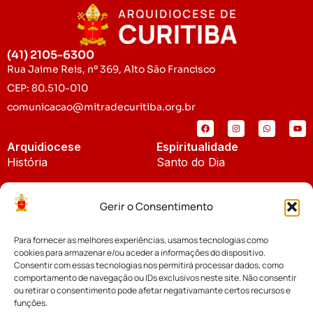
(41) 2105-6300
Rua Jaime Reis, nº 369, Alto São Francisco
CEP: 80.510-010
comunicacao@mitradecuritiba.org.br
Arquidiocese
Espiritualidade
História
Santo do Dia
Padroeira
Liturgia Diária
Gerir o Consentimento
Brasão
Bíblia Online
Para fornecer as melhores experiências, usamos tecnologias como
Notícias
Cúria Diocesana
cookies para armazenar e/ou aceder a informações do dispositivo.
Notícias da Arquidiocese
Consentir com essas tecnologias nos permitirá processar dados, como
Fundo Diocesano
comportamento de navegação ou IDs exclusivos neste site. Não consentir
Notícias Cáritas
ou retirar o consentimento pode afetar negativamante certos recursos e
funções.
Tribunal Eclesiástico