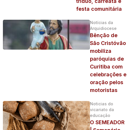
tríduo, carreata e
festa comunitária
Notícias da
Arquidiocese
Bênção de
São Cristóvão
mobiliza
paróquias de
Curitiba com
celebrações e
oração pelos
motoristas
Noticias do
vicariato da
educação
O SEMEADOR