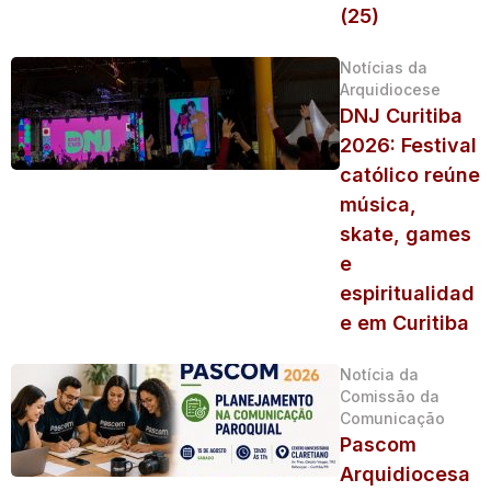
(25)
Notícias da
Arquidiocese
DNJ Curitiba
2026: Festival
católico reúne
música,
skate, games
e
espiritualidad
e em Curitiba
Notícia da
Comissão da
Comunicação
Pascom
Arquidiocesa