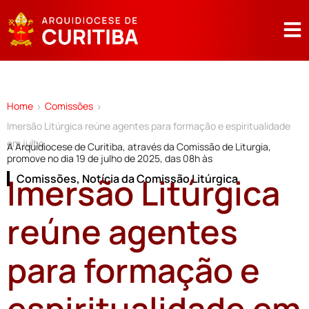
Home
Comissões
>
>
Imersão Litúrgica reúne agentes para formação e espiritualidade
em julho
A Arquidiocese de Curitiba, através da Comissão de Liturgia,
promove no dia 19 de julho de 2025, das 08h às
Imersão Litúrgica
Comissões
,
Notícia da Comissão Litúrgica
reúne agentes
para formação e
espiritualidade em