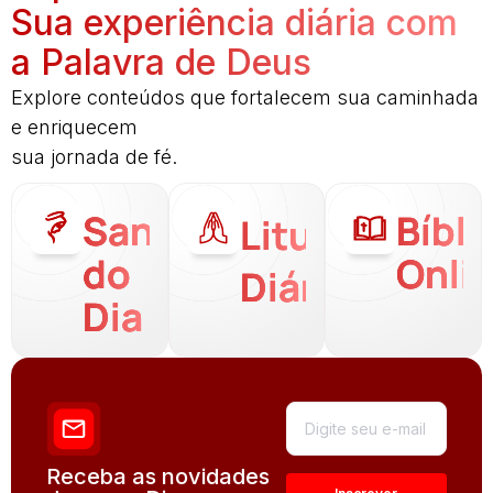
Sua experiência diária com
a Palavra de Deus
Explore conteúdos que fortalecem sua caminhada
e enriquecem
sua jornada de fé.
Santo
Bíbli
Liturgia
do
Onli
Diária
Dia
Receba as novidades