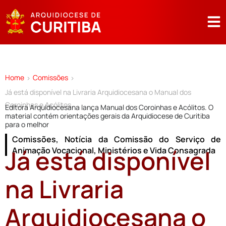
Home
Comissões
>
>
Já está disponível na Livraria Arquidiocesana o Manual dos
Coroinhas e Acólitos
Editora Arquidiocesana lança Manual dos Coroinhas e Acólitos. O
material contém orientações gerais da Arquidiocese de Curitiba
para o melhor
Comissões
,
Notícia da Comissão do Serviço de
Já está disponível
Animação Vocacional, Ministérios e Vida Consagrada
na Livraria
Arquidiocesana o