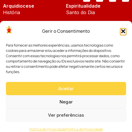
Arquidiocese
Espiritualidade
História
Santo do Dia
Padroeira
Liturgia Diária
Gerir o Consentimento
Brasão
Bíblia Online
Para fornecer as melhores experiências, usamos tecnologias como
Notícias
Cúria Diocesana
cookies para armazenar e/ou aceder a informações do dispositivo.
Notícias da Arquidiocese
Consentir com essas tecnologias nos permitirá processar dados, como
Fundo Diocesano
comportamento de navegação ou IDs exclusivos neste site. Não consentir
Notícias Cáritas
ou retirar o consentimento pode afetar negativamante certos recursos e
funções.
Tribunal Eclesiástico
Notícias da Comissão
Vicariatos da Educação
Aceitar
Palavra dos Bispos
Eventos
Negar
Ver preferências
Website desenvolvido com muito
Política de Privacidade
Política de Privacidade
por