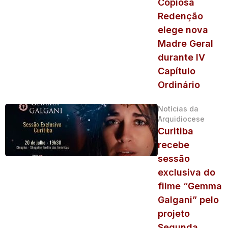
Copiosa
Redenção
elege nova
Madre Geral
durante IV
Capítulo
Ordinário
Notícias da
Arquidiocese
Curitiba
recebe
sessão
exclusiva do
filme “Gemma
Galgani” pelo
projeto
Segunda