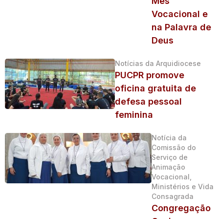
Mês
Vocacional e
na Palavra de
Deus
Notícias da Arquidiocese
PUCPR promove
oficina gratuita de
defesa pessoal
feminina
Notícia da
Comissão do
Serviço de
Animação
Vocacional,
Ministérios e Vida
Consagrada
Congregação