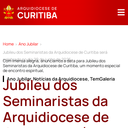
Home
Ano Jubilar
>
>
Jubileu dos Seminaristas da Arquidiocese de Curitiba será
celebrado no dia 29 de junho de 2025
Com imensa alegria, anunciamos a data para Jubileu dos
Seminaristas da Arquidiocese de Curitiba, um momento especial
de encontro espiritual,
Jubileu dos
Ano Jubilar
,
Notícias da Arquidiocese
,
TemGaleria
Seminaristas da
Arquidiocese de