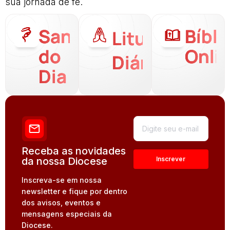
sua jornada de fé.
Santo
Bíbli
Liturgia
do
Onli
Diária
Dia
Receba as novidades
da nossa Diocese
Inscreva-se em nossa
newsletter e fique por dentro
dos avisos, eventos e
mensagens especiais da
Diocese.