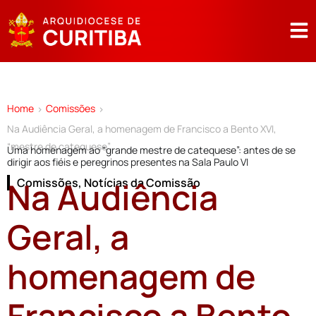
Home
Comissões
>
>
Na Audiência Geral, a homenagem de Francisco a Bento XVI,
“mestre de catequese”
Uma homenagem ao “grande mestre de catequese”: antes de se
dirigir aos fiéis e peregrinos presentes na Sala Paulo VI
Na Audiência
Comissões
,
Notícias da Comissão
Geral, a
homenagem de
Francisco a Bento