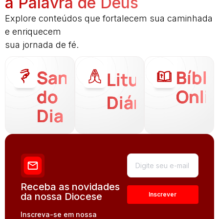
a Palavra de Deus
Explore conteúdos que fortalecem sua caminhada
e enriquecem
sua jornada de fé.
Santo
Bíbli
Liturgia
do
Onli
Diária
Dia
Receba as novidades
da nossa Diocese
Inscreva-se em nossa