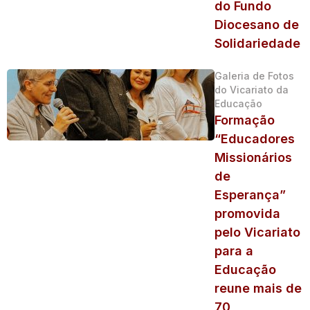
do Fundo
Diocesano de
Solidariedade
Galeria de Fotos
do Vicariato da
Educação
Formação
“Educadores
Missionários
de
Esperança”
promovida
pelo Vicariato
para a
Educação
reune mais de
70