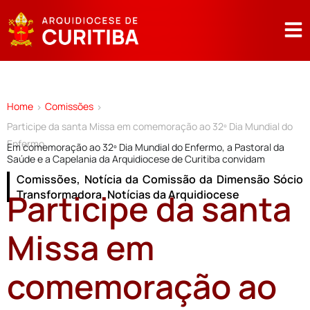
Home
Comissões
>
>
Participe da santa Missa em comemoração ao 32º Dia Mundial do
Enfermo
Em comemoração ao 32º Dia Mundial do Enfermo, a Pastoral da
Saúde e a Capelania da Arquidiocese de Curitiba convidam
Comissões
,
Notícia da Comissão da Dimensão Sócio
Participe da santa
Transformadora
,
Notícias da Arquidiocese
Missa em
comemoração ao