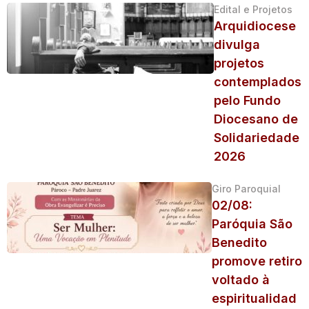
Edital e Projetos
Arquidiocese
divulga
projetos
contemplados
pelo Fundo
Diocesano de
Solidariedade
2026
Giro Paroquial
02/08:
Paróquia São
Benedito
promove retiro
voltado à
espiritualidad