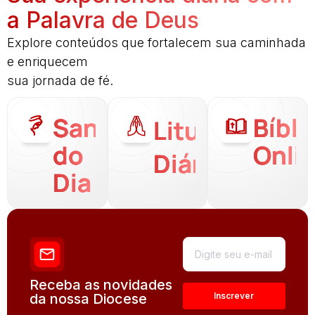
a Palavra de Deus
Explore conteúdos que fortalecem sua caminhada
e enriquecem
sua jornada de fé.
Santo
Bíbli
Liturgia
do
Onli
Diária
Dia
Receba as novidades
da nossa Diocese