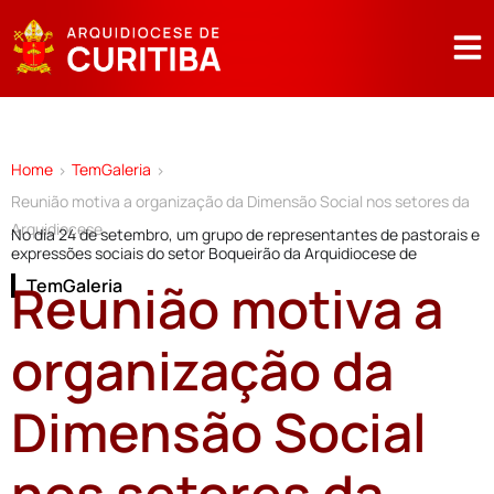
Home
TemGaleria
>
>
Reunião motiva a organização da Dimensão Social nos setores da
Arquidiocese
No dia 24 de setembro, um grupo de representantes de pastorais e
expressões sociais do setor Boqueirão da Arquidiocese de
Reunião motiva a
TemGaleria
organização da
Dimensão Social
nos setores da