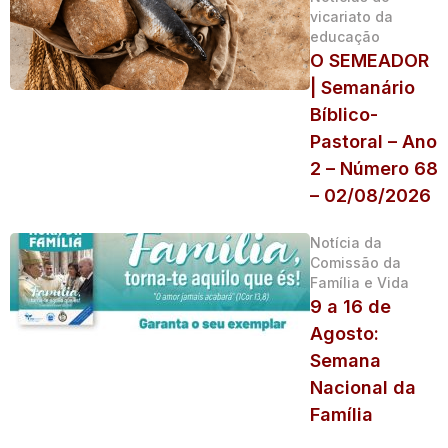
vicariato da
educação
O SEMEADOR
| Semanário
Bíblico-
Pastoral – Ano
2 – Número 68
– 02/08/2026
Notícia da
Comissão da
Família e Vida
9 a 16 de
Agosto:
Semana
Nacional da
Família