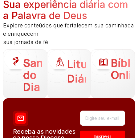
Sua experiência diária com
a Palavra de Deus
Explore conteúdos que fortalecem sua caminhada
e enriquecem
sua jornada de fé.
Santo
Bíbli
Liturgia
do
Onli
Diária
Dia
Receba as novidades
da nossa Diocese