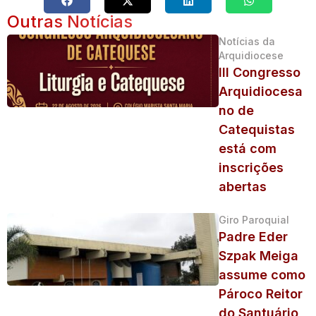
Outras Notícias
Notícias da
Arquidiocese
III Congresso
Arquidiocesa
no de
Catequistas
está com
inscrições
abertas
Giro Paroquial
Padre Eder
Szpak Meiga
assume como
Pároco Reitor
do Santuário