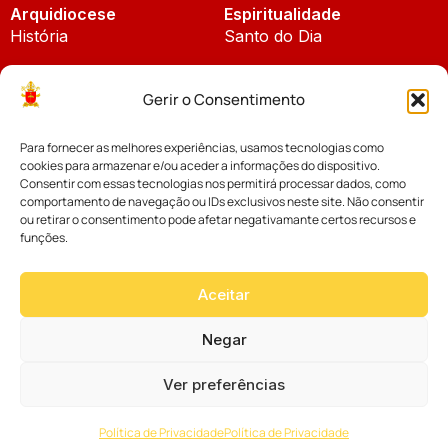
Arquidiocese
Espiritualidade
História
Santo do Dia
Padroeira
Liturgia Diária
Gerir o Consentimento
Brasão
Bíblia Online
Para fornecer as melhores experiências, usamos tecnologias como
Notícias
Cúria Diocesana
cookies para armazenar e/ou aceder a informações do dispositivo.
Notícias da Arquidiocese
Consentir com essas tecnologias nos permitirá processar dados, como
Fundo Diocesano
comportamento de navegação ou IDs exclusivos neste site. Não consentir
Notícias Cáritas
ou retirar o consentimento pode afetar negativamante certos recursos e
funções.
Tribunal Eclesiástico
Notícias da Comissão
Vicariatos da Educação
Aceitar
Palavra dos Bispos
Eventos
Negar
Ver preferências
Website desenvolvido com muito
Política de Privacidade
Política de Privacidade
por