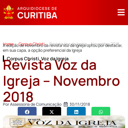
Home
Corpus Christi
Revista Voz da Igreja – Novembro 2018
>
>
A edição de novembro da revista Voz da Igreja optou por destacar,
em sua capa, a opção preferencial da Igreja
Revista Voz da
Corpus Christi
,
Voz da Igreja
Igreja – Novembro
2018
Por
Assessoria de Comunicação
30/11/2018