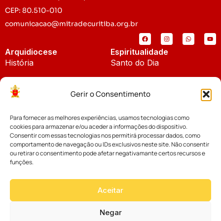
CEP: 80.510-010
comunicacao@mitradecuritiba.org.br
Arquidiocese
Espiritualidade
História
Santo do Dia
Padroeira
Liturgia Diária
Gerir o Consentimento
Brasão
Bíblia Online
Para fornecer as melhores experiências, usamos tecnologias como
Notícias
Cúria Diocesana
cookies para armazenar e/ou aceder a informações do dispositivo.
Notícias da Arquidiocese
Consentir com essas tecnologias nos permitirá processar dados, como
Fundo Diocesano
comportamento de navegação ou IDs exclusivos neste site. Não consentir
Notícias Cáritas
ou retirar o consentimento pode afetar negativamante certos recursos e
funções.
Tribunal Eclesiástico
Notícias da Comissão
Vicariatos da Educação
Aceitar
Palavra dos Bispos
Eventos
Negar