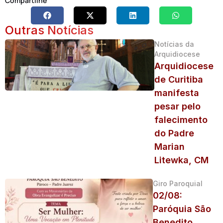
Compartilhe
Outras Notícias
Notícias da
Arquidiocese
Arquidiocese
de Curitiba
manifesta
pesar pelo
falecimento
do Padre
Marian
Litewka, CM
Giro Paroquial
02/08:
Paróquia São
Benedito