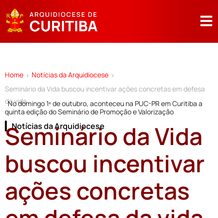
Home
Notícias da Arquidiocese
>
>
Seminário da Vida buscou incentivar ações concretas em defesa
da vida
No domingo 1º de outubro, aconteceu na PUC-PR em Curitiba a
quinta edição do Seminário de Promoção e Valorização
Seminário da Vida
Notícias da Arquidiocese
buscou incentivar
ações concretas
em defesa da vida